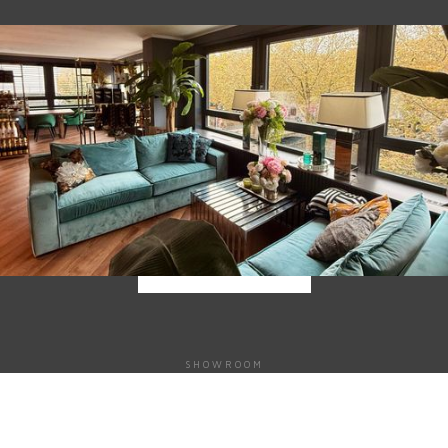
EXKLUSIVE ERLEBNISSE
Markant vereint exklusive
Erlebnisse.
Entdecke unsere Labels Monkey's Island, Luft & Liebe und El
Chupito.
MEHR ERFAHREN
SHOWROOM